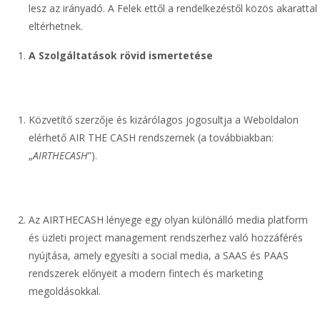
lesz az irányadó. A Felek ettől a rendelkezéstől közös akarattal
eltérhetnek.
A Szolgáltatások rövid ismertetése
Közvetítő szerzője és kizárólagos jogosultja a Weboldalon
elérhető AIR THE CASH rendszernek (a továbbiakban:
„
AIRTHECASH
”).
Az AIRTHECASH lényege egy olyan különálló media platform
és üzleti project management rendszerhez való hozzáférés
nyújtása, amely egyesíti a social media, a SAAS és PAAS
rendszerek előnyeit a modern fintech és marketing
megoldásokkal.