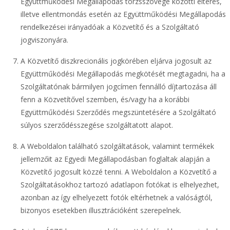
Együttműködési Megállapodás törzsszövege közötti eltérés,
illetve ellentmondás esetén az Együttműködési Megállapodás
rendelkezései irányadóak a Közvetítő és a Szolgáltató
jogviszonyára.
A Közvetítő diszkrecionális jogkörében eljárva jogosult az
Együttműködési Megállapodás megkötését megtagadni, ha a
Szolgáltatónak bármilyen jogcímen fennálló díjtartozása áll
fenn a Közvetítővel szemben, és/vagy ha a korábbi
Együttműködési Szerződés megszüntetésére a Szolgáltató
súlyos szerződésszegése szolgáltatott alapot.
A Weboldalon található szolgáltatások, valamint termékek
jellemzőit az Egyedi Megállapodásban foglaltak alapján a
Közvetítő jogosult közzé tenni. A Weboldalon a Közvetítő a
Szolgáltatásokhoz tartozó adatlapon fotókat is elhelyezhet,
azonban az így elhelyezett fotók eltérhetnek a valóságtól,
bizonyos esetekben illusztrációként szerepelnek.