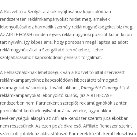
A Közvetítő a Szolgáltatások nyújtásához kapcsolódóan
rendszeresen reklámkampányokat hirdet meg, amelyek
lebonyolításához harmadik személy reklámügynökségeket bíz meg.
Az AIRTHECASH minden egyes reklámügynöki pozíciót külön-külön
tart nyilván, így képes arra, hogy pontosan megállapítsa az adott
reklámügynök által a Szolgáltató termékéhez, illetve
szolgáltatásához kapcsolódóan generált forgalmat.
A Felhasználóknak lehetőségük van a Közvetítő által szervezett
reklámkampányokhoz kapcsolódóan kibocsátott támogatói
csomagokat vásárolni (a továbbiakban: „
Támogatói Csomagok
”). A
reklámkampányokat lebonyolító külsős, (az AIRTHECASH
rendszerben nem Partnerként szereplő) reklámügynökök szintén
pozícióként kerülnek nyilvántartásba vételre, ugyanakkor
tevékenységük alapján az Affiliate Rendszer szerinti jutalékokban
nem részesülnek. Az ezen pozíciókra eső, Affiliate Rendszer szerint
számított jutalék az aktív státuszú Partnerek között kerül felosztásra