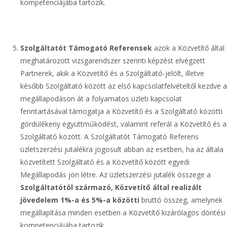
kompetenciájába tartozik.
Szolgáltatót Támogató Referensek
azok a Közvetítő által
meghatározott vizsgarendszer szerinti képzést elvégzett
Partnerek, akik a Közvetítő és a Szolgáltató-jelölt, illetve
később Szolgáltató között az első kapcsolatfelvételtől kezdve a
megállapodáson át a folyamatos üzleti kapcsolat
fenntartásával támogatja a Közvetítő és a Szolgáltató közötti
gördülékeny együttműködést, valamint referál a Közvetítő és a
Szolgáltató között. A Szolgáltatót Támogató Referens
üzletszerzési jutalékra jogosult abban az esetben, ha az általa
közvetített Szolgáltató és a Közvetítő között egyedi
Megállapodás jön létre. Az üzletszerzési jutalék összege a
Szolgáltatótól származó, Közvetítő által realizált
jövedelem 1%-a és 5%-a közötti
bruttó összeg, amelynek
megállapítása minden esetben a Közvetítő kizárólagos döntési
kompetenciájába tartozik.