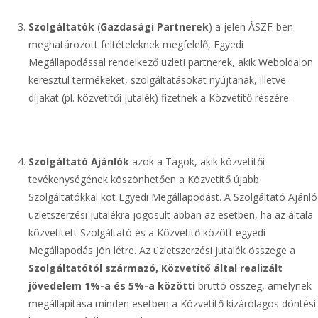
Szolgáltatók
(
Gazdasági Partnerek
) a jelen ÁSZF-ben
meghatározott feltételeknek megfelelő, Egyedi
Megállapodással rendelkező üzleti partnerek, akik Weboldalon
keresztül termékeket, szolgáltatásokat nyújtanak, illetve
díjakat (pl. közvetítői jutalék) fizetnek a Közvetítő részére.
Szolgáltató Ajánlók
azok a Tagok, akik közvetítői
tevékenységének köszönhetően a Közvetítő újabb
Szolgáltatókkal köt Egyedi Megállapodást. A Szolgáltató Ajánló
üzletszerzési jutalékra jogosult abban az esetben, ha az általa
közvetített Szolgáltató és a Közvetítő között egyedi
Megállapodás jön létre. Az üzletszerzési jutalék összege a
Szolgáltatótól származó, Közvetítő által realizált
jövedelem 1%-a és 5%-a közötti
bruttó összeg, amelynek
megállapítása minden esetben a Közvetítő kizárólagos döntési