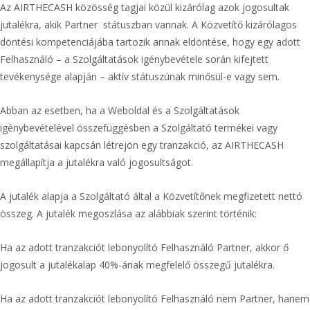
Az AIRTHECASH közösség tagjai közül kizárólag azok jogosultak
jutalékra, akik Partner státuszban vannak. A Közvetítő kizárólagos
döntési kompetenciájába tartozik annak eldöntése, hogy egy adott
Felhasználó – a Szolgáltatások igénybevétele során kifejtett
tevékenysége alapján – aktív státuszúnak minősül-e vagy sem.
Abban az esetben, ha a Weboldal és a Szolgáltatások
igénybevételével összefüggésben a Szolgáltató termékei vagy
szolgáltatásai kapcsán létrejön egy tranzakció, az AIRTHECASH
megállapítja a jutalékra való jogosultságot.
A jutalék alapja a Szolgáltató által a Közvetítőnek megfizetett nettó
összeg. A jutalék megoszlása az alábbiak szerint történik:
Ha az adott tranzakciót lebonyolító Felhasználó Partner, akkor ő
jogosult a jutalékalap 40%-ának megfelelő összegű jutalékra.
Ha az adott tranzakciót lebonyolító Felhasználó nem Partner, hanem