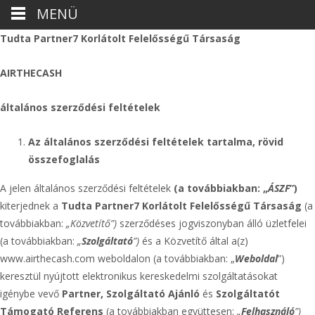
MENÜ
Tudta Partner7 Korlátolt Felelősségű Társaság
AIRTHECASH
általános szerződési feltételek
Az
általános
szerződési feltételek tartalma, rövid
összefoglalás
A jelen általános szerződési feltételek
(a továbbiakban: „
ÁSZF
”)
kiterjednek a
Tudta Partner7 Korlátolt Felelősségű Társaság
(a
továbbiakban:
„Közvetítő”)
szerződéses jogviszonyban álló üzletfelei
(a továbbiakban:
„
Szolgáltató
”)
és a Közvetítő által a(z)
www.airthecash.com weboldalon (a továbbiakban: „
Weboldal
”)
keresztül nyújtott elektronikus kereskedelmi szolgáltatásokat
igénybe vevő
Partner, Szolgáltató Ajánló
és
Szolgáltatót
Támogató Referens
(a továbbiakban együttesen:
„
Felhasználó
”)