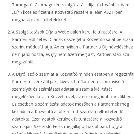
Támogatói Csomagokért szolgáltatási díjat (a továbbiakban:
„
Díj
”) köteles fizetni a Közvetítő részére a jelen ÁSZF-ben
meghatározott feltételekkel.
A Szolgáltatások Díja a Weboldalon kerül feltüntetésre. A
Partneri előfizetés Díjának összegét a Közvetítő saját belátása
szerint módosíthatja. Amennyiben a Partner a Díj növeléséhez
nem járul hozzá, és így nem fizeti meg azt, Partneri státusza
megszűnik.
A Díjról szóló számlát a Közvetítő minden esetben a regisztrált
Partner részére állítja ki, kivéve, ha Partner a számlaviselő
személyét és számlázási adatait a számla kiállítását
megelőzően közli a Közvetítővel, az erre megadott mezőkben.
Ez esetben a számlázási adatok mezőben a Partnernek meg
kell adnia a Közvetítő által kiállított számlán feltüntetendő
adatokat. Ezen adatok kerülnek feltüntetésre a Közvetítő
számláján. Szerződő Felek megállapodnak abban, hogy a
számla kibocsátás és fizetés magyar forintban, valamint