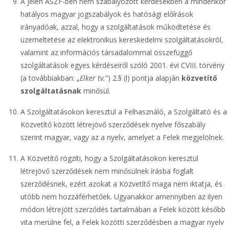
A jelen ÁSZF-ben nem szabályozott kérdésekben a mindenkor
hatályos magyar jogszabályok és hatósági előírások
irányadóak, azzal, hogy a szolgáltatások működtetése és
üzemeltetése az elektronikus kereskedelmi szolgáltatásokról,
valamint az információs társadalommal összefüggő
szolgáltatások egyes kérdéseiről szóló 2001. évi CVIII. törvény
(a továbbiakban: „
Elker tv.
”) 2.§ (l) pontja alapján
közvetítő
szolgáltatásnak
minősül.
A Szolgáltatásokon keresztül a Felhasználó, a Szolgáltató és a
Közvetítő között létrejövő szerződések nyelve főszabály
szerint magyar, vagy az a nyelv, amelyet a Felek megjelölnek.
A Közvetítő rögzíti, hogy a Szolgáltatásokon keresztül
létrejövő szerződések nem minősülnek írásba foglalt
szerződésnek, ezért azokat a Közvetítő maga nem iktatja, és
utóbb nem hozzáférhetőek. Ugyanakkor amennyiben az ilyen
módon létrejött szerződés tartalmában a Felek között később
vita merülne fel, a Felek közötti szerződésben a magyar nyelv