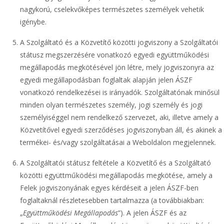
nagykorú, cselekvőképes természetes személyek vehetik
igénybe.
A Szolgáltató és a Közvetítő közötti jogviszony a Szolgáltatói
státusz megszerzésére vonatkozó egyedi együttműködési
megállapodás megkötésével jön létre, mely jogviszonyra az
egyedi megállapodásban foglaltak alapján jelen ÁSZF
vonatkozó rendelkezései is irányadók. Szolgáltatónak minősül
minden olyan természetes személy, jogi személy és jogi
személyiséggel nem rendelkező szervezet, aki, illetve amely a
Közvetítővel egyedi szerződéses jogviszonyban áll, és akinek a
termékei- és/vagy szolgáltatásai a Weboldalon megjelennek.
A Szolgáltatói státusz feltétele a Közvetítő és a Szolgáltató
közötti együttműködési megállapodás megkötése, amely a
Felek jogviszonyának egyes kérdéseit a jelen ÁSZF-ben
foglaltaknál részletesebben tartalmazza (a továbbiakban:
„
Együttműködési Megállapodás
”). A jelen ÁSZF és az