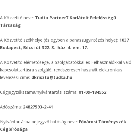
A Közvetítő neve:
Tudta Partner7 Korlátolt Felelősségű
Társaság
A Közvetítő székhelye (és egyben a panaszügyintézés helye):
1037
Budapest, Bécsi út 322. 3. lház. 4. em. 17.
A Közvetítő elérhetősége, a Szolgáltatókkal és Felhasználókkal való
kapcsolattartásra szolgáló, rendszeresen használt elektronikus
levelezési címe:
dkriszta@tudta.hu
Cégjegyzékszáma/nyilvántartási száma:
01-09-184552
Adószáma:
24827593-2-41
Nyilvántartásba bejegyző hatóság neve:
Fővárosi Törvényszék
Cégbírósága