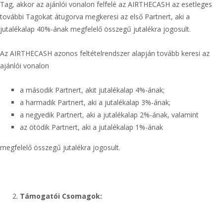
Tag, akkor az ajánlói vonalon felfelé az AIRTHECASH az esetleges
további Tagokat átugorva megkeresi az első Partnert, aki a
jutalékalap 40%-ának megfelelő összegű jutalékra jogosult.
Az AIRTHECASH azonos feltételrendszer alapján tovább keresi az
ajánlói vonalon
a második Partnert, akit jutalékalap 4%-ának;
a harmadik Partnert, aki a jutalékalap 3%-ának;
a negyedik Partnert, aki a jutalékalap 2%-ának, valamint
az ötödik Partnert, aki a jutalékalap 1%-ának
megfelelő összegű jutalékra jogosult.
Támogatói Csomagok: