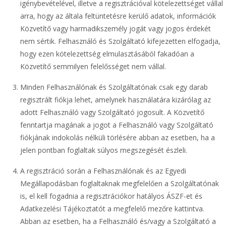
igénybevételével, illetve a regisztrációval kötelezettséget vállal
arra, hogy az általa feltüntetésre kerülő adatok, információk
Közvetítő vagy harmadikszemély jogát vagy jogos érdekét
nem sértik. Felhasználó és Szolgáltató kifejezetten elfogadja,
hogy ezen kötelezettség elmulasztásából fakadóan a
Közvetítő semmilyen felelősséget nem vállal.
Minden Felhasználónak és Szolgáltatónak csak egy darab
regisztrált fiókja lehet, amelynek használatára kizárólag az
adott Felhasználó vagy Szolgáltató jogosult. A Közvetítő
fenntartja magának a jogot a Felhasználó vagy Szolgáltató
fiókjának indokolás nélküli törlésére abban az esetben, ha a
jelen pontban foglaltak súlyos megszegését észleli.
A regisztráció során a Felhasználónak és az Egyedi
Megállapodásban foglaltaknak megfelelően a Szolgáltatónak
is, el kell fogadnia a regisztrációkor hatályos ÁSZF-et és
Adatkezelési Tájékoztatót a megfelelő mezőre kattintva.
Abban az esetben, ha a Felhasználó és/vagy a Szolgáltató a