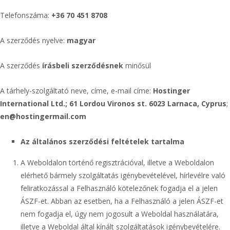
Telefonszáma:
+36 70 451 8708
A szerződés nyelve:
magyar
A szerződés
írásbeli szerződésnek
minősül
A tárhely-szolgáltató neve, címe, e-mail címe:
Hostinger
International Ltd.; 61 Lordou Vironos st. 6023 Larnaca, Cyprus
;
en@hostingermail.com
Az
általános
szerződési feltételek tartalma
A Weboldalon történő regisztrációval, illetve a Weboldalon
elérhető bármely szolgáltatás igénybevételével, hírlevélre való
feliratkozással a Felhasználó kötelezőnek fogadja el a jelen
ÁSZF-et. Abban az esetben, ha a Felhasználó a jelen ÁSZF-et
nem fogadja el, úgy nem jogosult a Weboldal használatára,
illetve a Weboldal által kínált szolgáltatások igénybevételére.