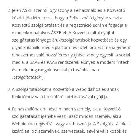
Jelen ÁSZF szerinti jogviszony a Felhasználó és a Közvetítő
között jön létre azzal, hogy a Felhasználó igénybe veszi a
Közvetítő szolgáltatásait és a regisztráció során elfogadja a
mindenkor hatályos ÁSZF-et. A Közvetítő által nyújtott
szolgáltatás lényege áruk/szolgáltatások közvetítése és egy
olyan különálló media platform és üzleti project management
rendszerhez való hozzáférés nyújtása, amely egyesíti a social
media, a SAAS és PAAS rendszerek előnyeit a modern fintech
és marketing megoldásokkal (a továbbiakban:
„
Szolgáltatások
”).
A Szolgáltatásokat a Közvetítő a Weboldalhoz és annak
funkcióihoz való hozzáférés biztosításával nyújtja.
Felhasználónak minősül minden személy, aki a Közvetítő
szolgáltatásait igénybe veszi, azaz minden személy, aki a
Weboldalon regisztrál, vagy azt használja. A Szolgáltatásokat
kizárólag jogi személyek, szervezetek, egyéni vállalkozók és