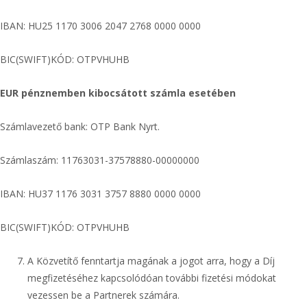
IBAN: HU25 1170 3006 2047 2768 0000 0000
BIC(SWIFT)KÓD: OTPVHUHB
EUR pénznemben kibocsátott számla esetében
Számlavezető bank: OTP Bank Nyrt.
Számlaszám: 11763031-37578880-00000000
IBAN: HU37 1176 3031 3757 8880 0000 0000
BIC(SWIFT)KÓD: OTPVHUHB
A Közvetítő fenntartja magának a jogot arra, hogy a Díj
megfizetéséhez kapcsolódóan további fizetési módokat
vezessen be a Partnerek számára.