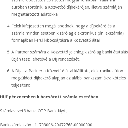
euróban történik, a Közvetítő díjbekérőjén, illetve számláján
meghatározott adatokkal.
Felek kifejezetten megállapodnak, hogy a díjbekérő és a
számla minden esetben kizárólag elektronikus (ún. e-számla)
formájában kerül kibocsájtásra a Közvetítő által.
A Partner számára a Közvetítő jelenleg kizárólag banki átutalás
útján teszi lehetővé a Díj rendezését.
A Díjat a Partner a Közvetítő által kiállított, elektronikus úton
megküldött díjbekérő alapján az alábbi bankszámlákra köteles
teljesíteni:
HUF pénznemben kibocsátott számla esetében
Számlavezető bank: OTP Bank Nyrt.;
Bankszámlaszám: 11703006-20472768-00000000