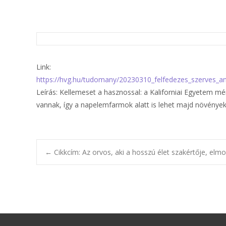
Link:
https://hvg.hu/tudomany/20230310_felfedezes_szerves
Leírás: Kellemeset a hasznossal: a Kaliforniai Egyetem m
vannak, így a napelemfarmok alatt is lehet majd növények
←
Cikkcím: Az orvos, aki a hosszú élet szakértője, elmo