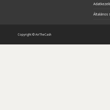
Adatkezelé
Általános 
Copyright © AirTheCash