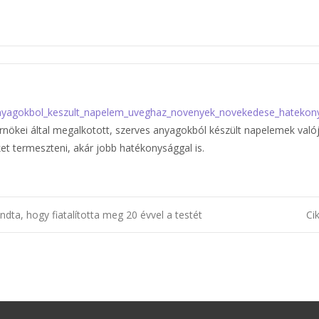
_anyagokbol_keszult_napelem_uveghaz_novenyek_novekedese_hatek
érnökei által megalkotott, szerves anyagokból készült napelemek val
et termeszteni, akár jobb hatékonysággal is.
ndta, hogy fiatalította meg 20 évvel a testét
Ci