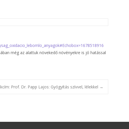
onysag_oxidacio_lebomlo_anyagok#Echobox=1678518916
ójában még az alattuk növekedő növényekre is jó hatással
kkcím: Prof. Dr. Papp Lajos: Gyógyítás szívvel, lélekkel
→