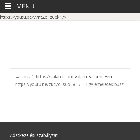
MENÜ
https://youtu.be/v7nt2oFz6ek" />
←
Teszt2
https://valami.com
valami valami. Feri
https://youtu.be/zuc2c3s6o68
→
Egy emeletes busz:
Adatkezelési szabályzat