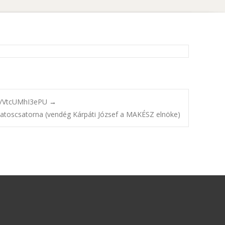
be/VtcUMhI3ePU
→
hatoscsatorna (vendég Kárpáti József a MAKÉSZ elnöke)