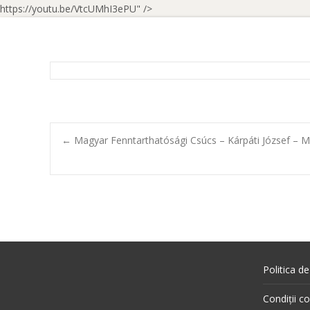
https://youtu.be/VtcUMhI3ePU" />
←
Magyar Fenntarthatósági Csúcs – Kárpáti József – 
Politica de
Condiții c