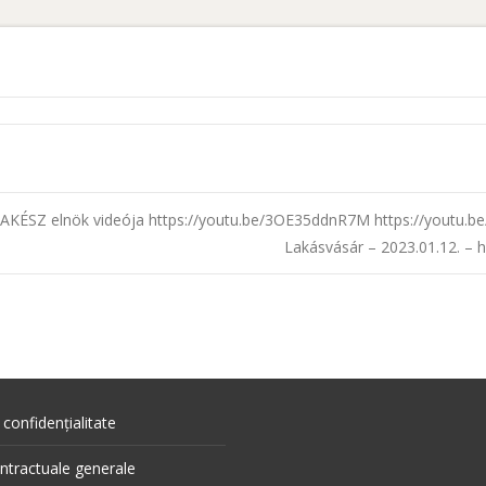
MAKÉSZ elnök videója
https://youtu.be/3OE35ddnR7M
https://youtu.
Lakásvásár – 2023.01.12. – 
 confidențialitate
ontractuale generale