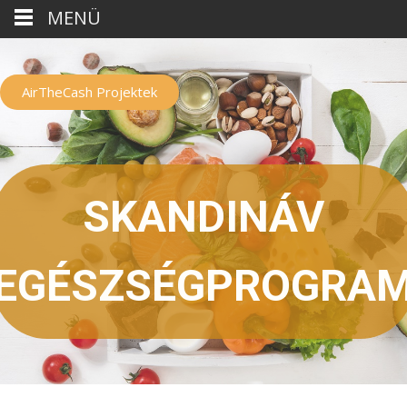
MENÜ
AirTheCash Projektek
SKANDINÁV
EGÉSZSÉGPROGRA