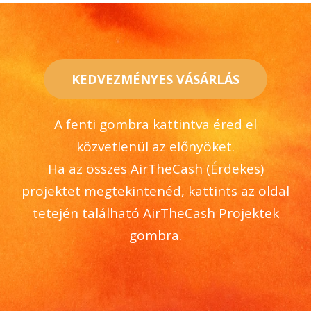
KEDVEZMÉNYES VÁSÁRLÁS
A fenti gombra kattintva éred el
közvetlenül az előnyöket.
Ha az összes AirTheCash (Érdekes)
projektet megtekintenéd, kattints az oldal
tetején található AirTheCash Projektek
gombra.