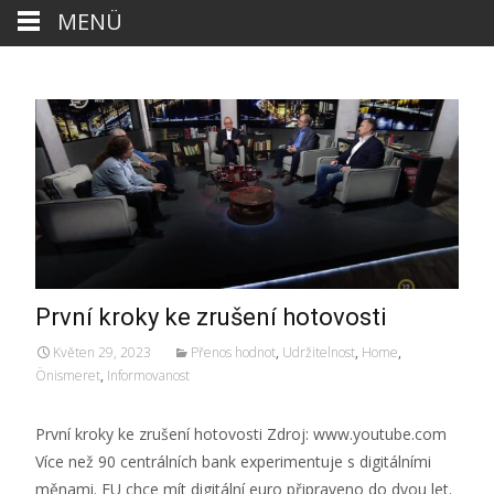
MENÜ
První kroky ke zrušení hotovosti
Květen 29, 2023
Přenos hodnot
,
Udržitelnost
,
Home
,
Önismeret
,
Informovanost
První kroky ke zrušení hotovosti Zdroj: www.youtube.com
Více než 90 centrálních bank experimentuje s digitálními
měnami. EU chce mít digitální euro připraveno do dvou let.