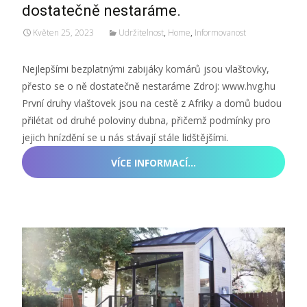
dostatečně nestaráme.
Květen 25, 2023
Udržitelnost
,
Home
,
Informovanost
Nejlepšími bezplatnými zabijáky komárů jsou vlaštovky,
přesto se o ně dostatečně nestaráme Zdroj: www.hvg.hu
První druhy vlaštovek jsou na cestě z Afriky a domů budou
přilétat od druhé poloviny dubna, přičemž podmínky pro
jejich hnízdění se u nás stávají stále lidštějšími.
VÍCE INFORMACÍ…