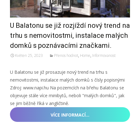
U Balatonu se již rozjíždí nový trend na
trhu s nemovitostmi, instalace malých
domků s poznávacími značkami.
Květen 25, 2023
Přenos hodnot
,
Home
,
Informovanost
U Balatonu se již prosazuje nový trend na trhu s
nemovitostmi, instalace malých domků s čísly popisnými
Zdroj: www.napi.hu Na pozemcích na břehu Balatonu se
objevuje stále více minibytů, neboli "malých domků", jak
se jim běžně říká v angličtině.
VÍCE INFORMACÍ…