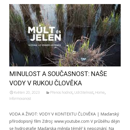
MINULOST A SOUČASNOST: NAŠE
VODY V RUKOU ČLOVĚKA
Květen 20, 2023
Přenos hodnot
,
Udržitelnost
,
Home
,
Informovanost
VODA A ŽIVOT: VODY V KONTEXTU ČLOVĚKA | Maďarský
přírodopisný film Zdroj: www.youtube.com V průběhu dějin
se hydrografie Maďarska měnila téměř k nepoznání. Na