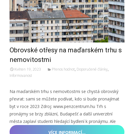
Obrovské otřesy na maďarském trhu s
nemovitostmi
Květen 19, 2023
Přenos hodnot
,
Doporučené články
,
Informovanost
Na maďarském trhu s nemovitostmi se chystá obrovský
převrat: sami se můžete podívat, kdo si bude pronajímat
byt v roce 2023 Zdroj: www.penzcentrum.hu Trh s
pronájmy se brzy zblázní, Budapešť a další univerzitní
města zaplaví studenti hledající bydlení k pronájmu. Ale
VÍCE INFORMACÍ…