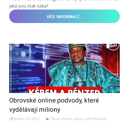
Jaká jsou však rizika?
VÍCE INFORMACÍ…
Obrovské online podvody, které
vydělávají miliony
Květen 29, 2023
Přenos hodnot
,
Home
,
Informovanost