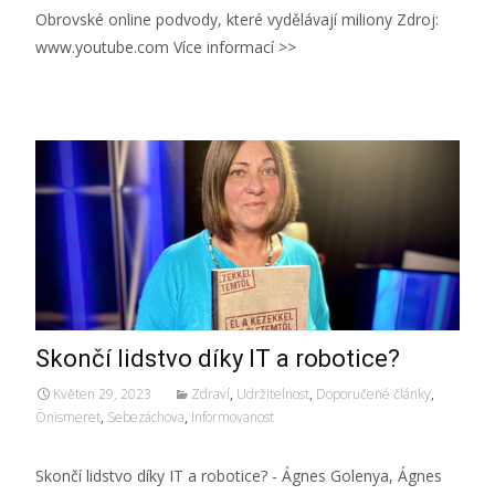
Obrovské online podvody, které vydělávají miliony Zdroj:
www.youtube.com Více informací >>
Skončí lidstvo díky IT a robotice?
Květen 29, 2023
Zdraví
,
Udržitelnost
,
Doporučené články
,
Önismeret
,
Sebezáchova
,
Informovanost
Skončí lidstvo díky IT a robotice? - Ágnes Golenya, Ágnes