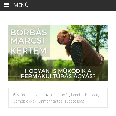
MENÜ
5 június, 2023
Értékátadás
,
Fenntarthatóság
,
Kiemelt cikkek
,
Önnfenntartás
,
Tudatosság