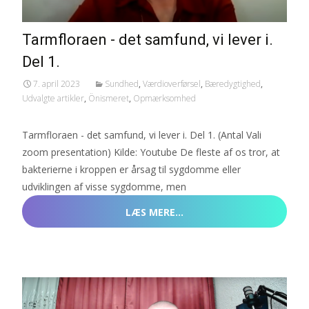
Tarmfloraen - det samfund, vi lever i.
Del 1.
7. april 2023
Sundhed
,
Værdioverførsel
,
Bæredygtighed
,
Udvalgte artikler
,
Önismeret
,
Opmærksomhed
Tarmfloraen - det samfund, vi lever i. Del 1. (Antal Vali
zoom presentation) Kilde: Youtube De fleste af os tror, at
bakterierne i kroppen er årsag til sygdomme eller
udviklingen af visse sygdomme, men
LÆS MERE…