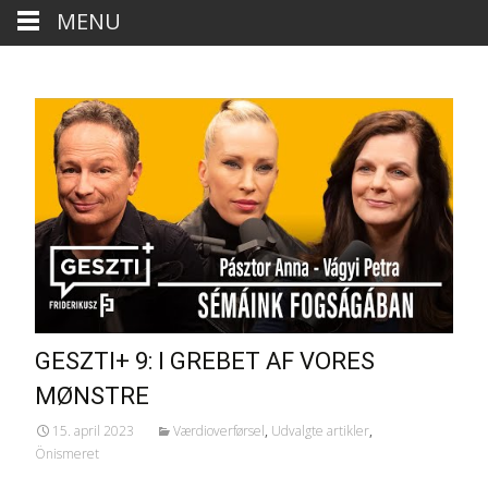
MENU
GESZTI+ 9: I GREBET AF VORES
MØNSTRE
15. april 2023
Værdioverførsel
,
Udvalgte artikler
,
Önismeret