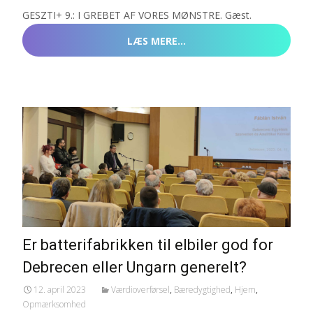
GESZTI+ 9.: I GREBET AF VORES MØNSTRE. Gæst.
LÆS MERE…
Er batterifabrikken til elbiler god for
Debrecen eller Ungarn generelt?
12. april 2023
Værdioverførsel
,
Bæredygtighed
,
Hjem
,
Opmærksomhed