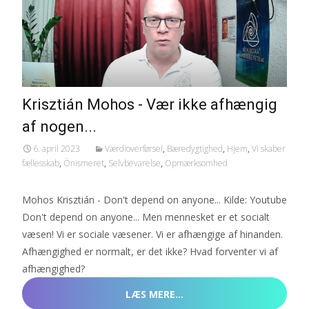
Krisztián Mohos - Vær ikke afhængig
af nogen...
6. april 2023
Værdioverførsel
,
Bæredygtighed
,
Hjem
,
Vi skaber
fællesskab
,
Önismeret
,
Selvbevarelse
,
Opmærksomhed
Mohos Krisztián - Don't depend on anyone... Kilde: Youtube
Don't depend on anyone... Men mennesket er et socialt
væsen! Vi er sociale væsener. Vi er afhængige af hinanden.
Afhængighed er normalt, er det ikke? Hvad forventer vi af
afhængighed?
LÆS MERE…