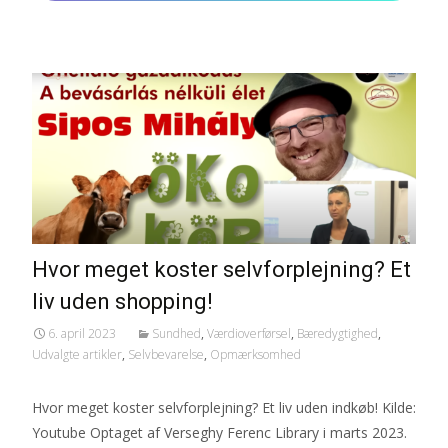
Hvor meget koster selvforplejning? Et
liv uden shopping!
6. april 2023
Sundhed
,
Værdioverførsel
,
Bæredygtighed
,
Udvalgte artikler
,
Selvbevarelse
,
Opmærksomhed
Hvor meget koster selvforplejning? Et liv uden indkøb! Kilde:
Youtube Optaget af Verseghy Ferenc Library i marts 2023.