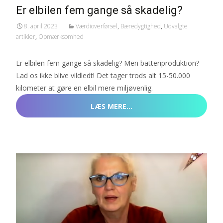
Er elbilen fem gange så skadelig?
8. april 2023
Værdioverførsel
,
Bæredygtighed
,
Udvalgte
artikler
,
Opmærksomhed
Er elbilen fem gange så skadelig? Men batteriproduktion?
Lad os ikke blive vildledt! Det tager trods alt 15-50.000
kilometer at gøre en elbil mere miljøvenlig.
LÆS MERE…