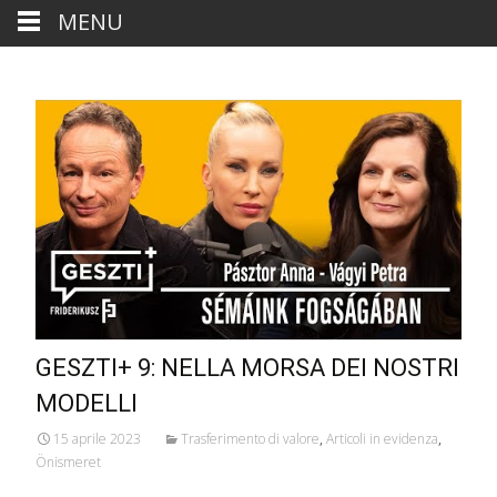
MENU
GESZTI+ 9: NELLA MORSA DEI NOSTRI
MODELLI
15 aprile 2023
Trasferimento di valore
,
Articoli in evidenza
,
Önismeret