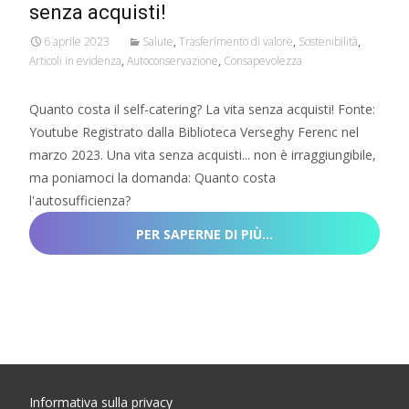
senza acquisti!
6 aprile 2023
Salute
,
Trasferimento di valore
,
Sostenibilità
,
Articoli in evidenza
,
Autoconservazione
,
Consapevolezza
Quanto costa il self-catering? La vita senza acquisti! Fonte:
Youtube Registrato dalla Biblioteca Verseghy Ferenc nel
marzo 2023. Una vita senza acquisti... non è irraggiungibile,
ma poniamoci la domanda: Quanto costa
l'autosufficienza?
PER SAPERNE DI PIÙ…
Informativa sulla privacy