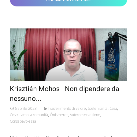
Krisztián Mohos - Non dipendere da
nessuno...
6 aprile 2023
Trasferimento di valore
,
Sostenibilità
,
Casa
,
Costruiamo la comunità
,
Önismeret
,
Autoconservazione
,
Consapevolezza