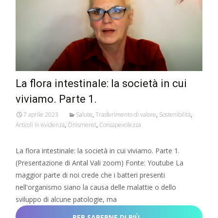
La flora intestinale: la società in cui
viviamo. Parte 1.
7 aprile 2023
Salute
,
Trasferimento di valore
,
Sostenibilità
,
Articoli in evidenza
,
Önismeret
,
Consapevolezza
La flora intestinale: la società in cui viviamo. Parte 1.
(Presentazione di Antal Vali zoom) Fonte: Youtube La
maggior parte di noi crede che i batteri presenti
nell'organismo siano la causa delle malattie o dello
sviluppo di alcune patologie, ma
PER SAPERNE DI PIÙ…