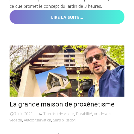
ce que promet le concept du jardin de 3 heures.
LIRE LA SUITE…
La grande maison de proxénétisme
7 juin 2023
Transfert de valeur
,
Durabilité
,
Articles en
vedette
,
Autoconservation
,
Sensibilisation