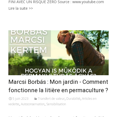
FINI AVEC UN RISQUE ZÉRO Source : www.youtube.com
Lire la suite >>
Marcsi Borbás : Mon jardin - Comment
fonctionne la litière en permaculture ?
5 juin 2023
Transfert de valeur
,
Durabilité
,
Articles en
vedette
,
Autoconservation
,
Sensibilisation