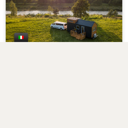
Tiny House, la casa mobile
Casa minuscola su ruote I tipi di casa minuscola
disponibili nel programma WanderHouse devono
soddisfare molti requisiti e regole. Oltre alla larghezza
massima di 255 cm richiesta dal KRESZ, approfittiamo
dell'altezza massima consentita
Per saperne di più...