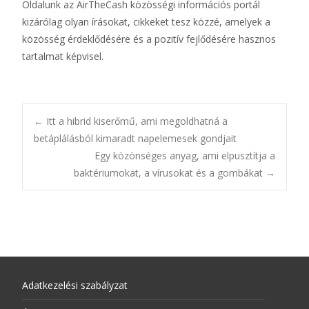
Oldalunk az AirTheCash közösségi információs portál
kizárólag olyan írásokat, cikkeket tesz közzé, amelyek a
közösség érdeklődésére és a pozitív fejlődésére hasznos
tartalmat képvisel.
←
Itt a hibrid kiserőmű, ami megoldhatná a
betáplálásból kimaradt napelemesek gondjait
Egy közönséges anyag, ami elpusztítja a
baktériumokat, a vírusokat és a gombákat
→
Adatkezelési szabályzat